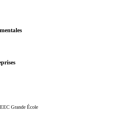
ementales
eprises
INSEEC Grande École